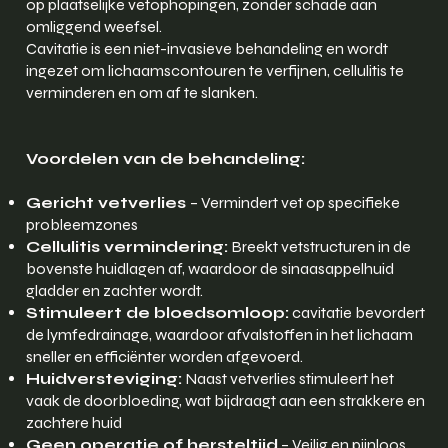
op plaatselijke vetophopingen, zonder schade aan
omliggend weefsel.
Cavitatie is een niet-invasieve behandeling en wordt
ingezet om lichaamscontouren te verfijnen, cellulitis te
verminderen en om af te slanken.
Voordelen van de behandeling:
Gericht vetverlies
– Vermindert vet op specifieke
probleemzones
Cellulitis vermindering:
Breekt vetstructuren in de
bovenste huidlagen af, waardoor de sinaasappelhuid
gladder en zachter wordt.
Stimuleert de bloedsomloop:
cavitatie bevordert
de lymfedrainage, waardoor afvalstoffen in het lichaam
sneller en efficiënter worden afgevoerd.
Huidversteviging:
Naast vetverlies stimuleert het
vaak de doorbloeding, wat bijdraagt aan een strakkere en
zachtere huid
Geen operatie of hersteltijd
– Veilig en pijnloos