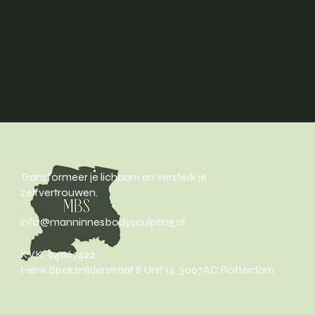
Transformeer je lichaam en versterk je
zelfvertrouwen.
info@manninnesbodysculpting.nl
KVK: 94067422
Henk Speksnijderstraat 8 Unit 14, 3067AC Rotterdam