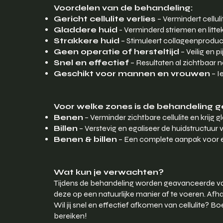
Voordelen van de behandeling:
Gericht cellulite verlies
– Vermindert cellu
Gladdere huid
- Verminderd striemen en litte
Strakkere huid
– Stimuleert collageenproduc
Geen operatie of hersteltijd
– Veilig en p
Snel en effectief
– Resultaten al zichtbaar 
Geschikt voor mannen en vrouwen
– I
Voor welke zones is de behandeling g
Benen
– Verminder zichtbare cellulite en krijg 
Billen
– Verstevig en egaliseer de huidstructuu
Benen & billen
– Een complete aanpak voor e
Wat kun je verwachten?
Tijdens de behandeling worden geavanceerde vac
deze op een natuurlijke manier af te voeren. Afha
Wil jij snel en effectief afkomen van cellulite?
bereiken!