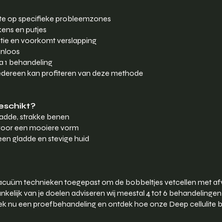
lite op specifieke probleemzones
kens en putjes
tie en voorkomt verslapping
ijnloos
na 1 behandeling
edereen kan profiteren van deze methode
eschikt?
gladde, strakke benen
r voor een mooiere vorm
en gladde en stevige huid
uüm technieken toegepast om de bobbeltjes vetcellen met afval
nkelijk van je doelen adviseren wij meestal 4 tot 6 behandelingen 
 Boek nu een proefbehandeling en ontdek hoe onze Deep cellulite