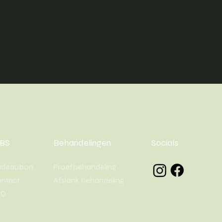
BS
Behandelingen
Socials
adeaubon
Proefbehandeling
ntact
Afslank behandeling
AQ